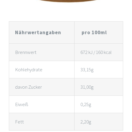
Nährwertangaben
pro 100ml
Brennwert
672 kJ / 160 kcal
Kohlehydrate
33,15g
davon Zucker
31,00g
Eiweiß
0,25g
Fett
2,20g