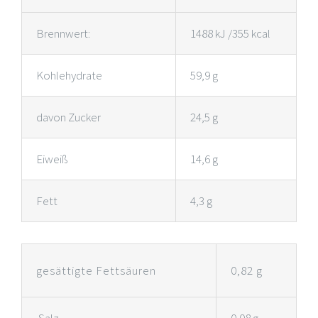
Brennwert:
1488 kJ /355 kcal
Kohlehydrate
59,9 g
davon Zucker
24,5 g
Eiweiß
14,6 g
Fett
4,3 g
gesättigte Fettsäuren
0,82 g
Salz
0,08 g