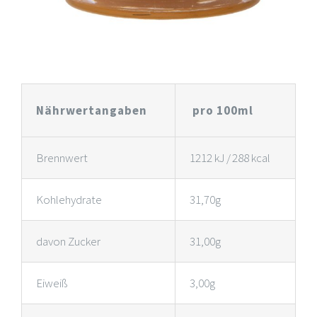
Nährwertangaben
pro 100ml
Brennwert
1212 kJ / 288 kcal
Kohlehydrate
31,70g
davon Zucker
31,00g
Eiweiß
3,00g